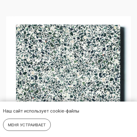
ООО «ПЕТРА»
ИНН 9709046812/504701001
ОГРН 1197746208660
ИП Урсуляк Едуард
ИНН 504795592983
ПОЛИТИКА ОБРАБОТКИ ПЕРСОНАЛЬНЫХ ДАННЫХ
© 2025 PETRA КАМЕНЬ ДЛЯ ДОМА
СОЗДАНИЕ САЙТА
Наш сайт использует cookie-файлы
МЕНЯ УСТРАИВАЕТ