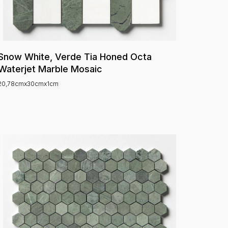
Snow White, Verde Tia Honed Octa
Waterjet Marble Mosaic
20,78cmx30cmx1cm