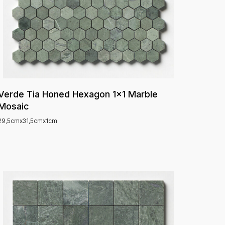
Verde Tia Honed Hexagon 1x1 Marble
Mosaic
29,5cmx31,5cmx1cm