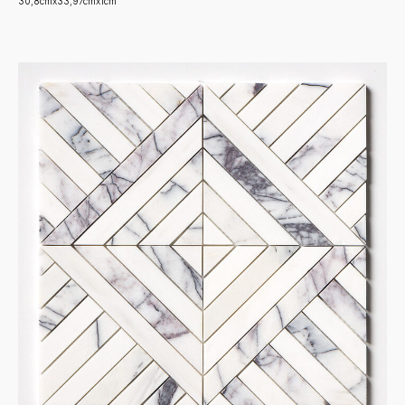
30,8cmx33,97cmx1cm