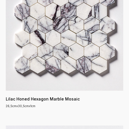
Lilac Honed Hexagon Marble Mosaic
26,5cmx30,5cmx1cm