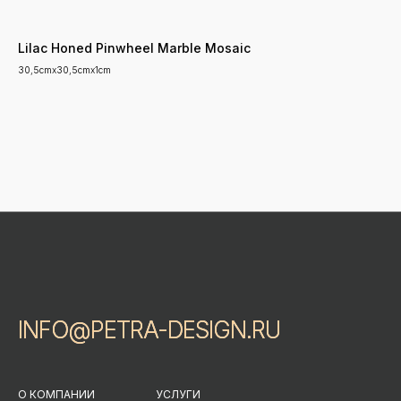
Lilac Honed Pinwheel Marble Mosaic
30,5cmx30,5cmx1cm
INFO@PETRA-DESIGN.RU
INFO@PETRA-DESIGN.RU
О КОМПАНИИ
УСЛУГИ