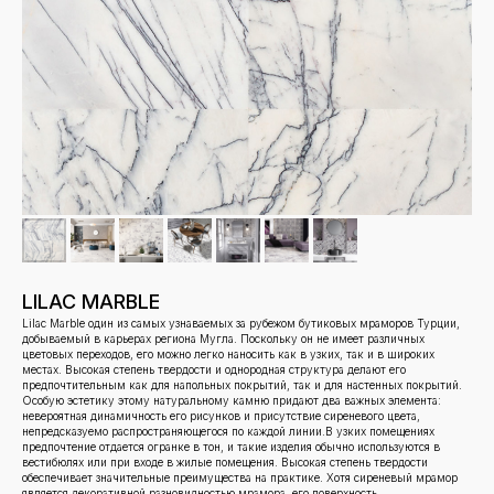
LILAC MARBLE
Lilac Marble один из самых узнаваемых за рубежом бутиковых мраморов Турции,
добываемый в карьерах региона Мугла. Поскольку он не имеет различных
цветовых переходов, его можно легко наносить как в узких, так и в широких
местах. Высокая степень твердости и однородная структура делают его
предпочтительным как для напольных покрытий, так и для настенных покрытий.
Особую эстетику этому натуральному камню придают два важных элемента:
невероятная динамичность его рисунков и присутствие сиреневого цвета,
непредсказуемо распространяющегося по каждой линии.В узких помещениях
предпочтение отдается огранке в тон, и такие изделия обычно используются в
вестибюлях или при входе в жилые помещения. Высокая степень твердости
обеспечивает значительные преимущества на практике. Хотя сиреневый мрамор
является декоративной разновидностью мрамора, его поверхность