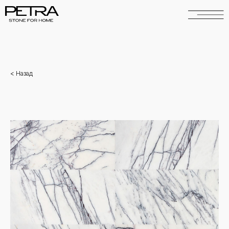
<
Н
азад