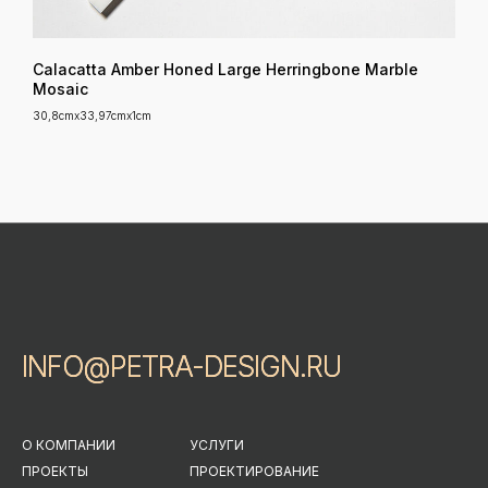
Calacatta Amber Honed Large Herringbone Marble
Mosaic
30,8cmx33,97cmx1cm
INFO@PETRA-DESIGN.RU
INFO@PETRA-DESIGN.RU
О КОМПАНИИ
УСЛУГИ
ПРОЕКТЫ
ПРОЕКТИРОВАНИЕ