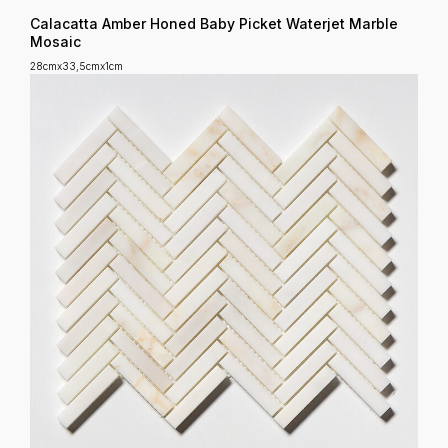
Calacatta Amber Honed Baby Picket Waterjet Marble
Mosaic
28cmx33,5cmx1cm