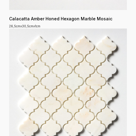
Calacatta Amber Honed Hexagon Marble Mosaic
26,5cmx30,5cmx1cm