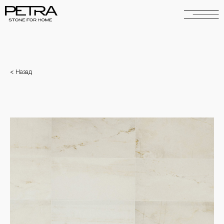
<
Н
азад