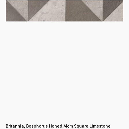
INFO@PETRA-DESIGN.RU
INFO@PETRA-DESIGN.RU
О КОМПАНИИ
УСЛУГИ
Britannia, Bosphorus Honed Mcm Square Limestone