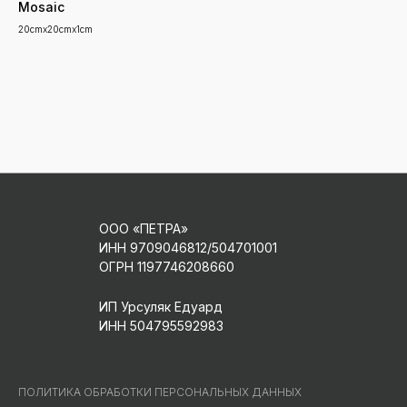
Mosaic
ПРОЕКТЫ
ПРОЕКТИРОВАНИЕ
20cmx20cmx1cm
КАТАЛОГ КАМНЯ
РЕСТАВРАЦИЯ
КОНТАКТЫ
ЗАПИСАТЬСЯ НА КОНСУЛЬТАЦИЮ
ООО «ПЕТРА»
ИНН 9709046812/504701001
ОГРН 1197746208660
ИП Урсуляк Едуард
ИНН 504795592983
ПОЛИТИКА ОБРАБОТКИ ПЕРСОНАЛЬНЫХ ДАННЫХ